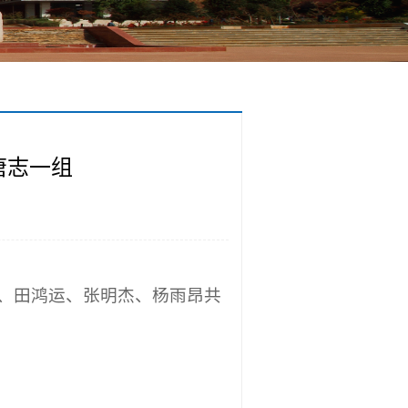
唐志一组
垠皓、田鸿运、张明杰、杨雨昂共