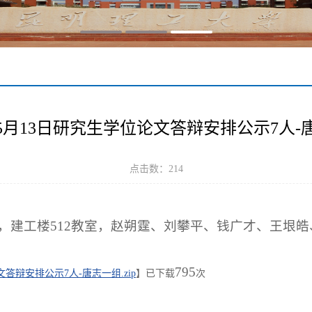
5年5月13日研究生学位论文答辩安排公示7人-
点击数：
214
14:00，建工楼512教室，赵朔霆、刘攀平、钱广才、王
795
文答辩安排公示7人-唐志一组.zip
】已下载
次