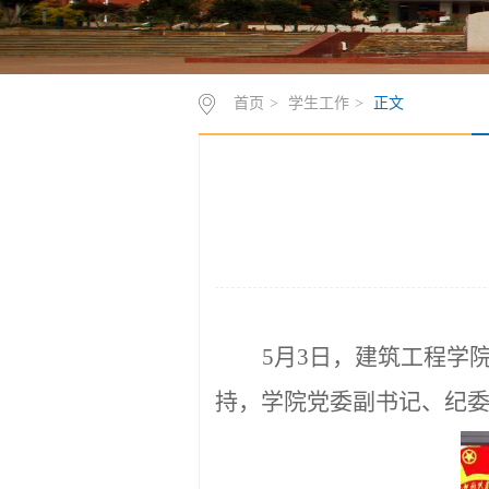
首页
>
学生工作
>
正文
5
月
3
日，建筑工程学
持，学院党委副书记
、纪