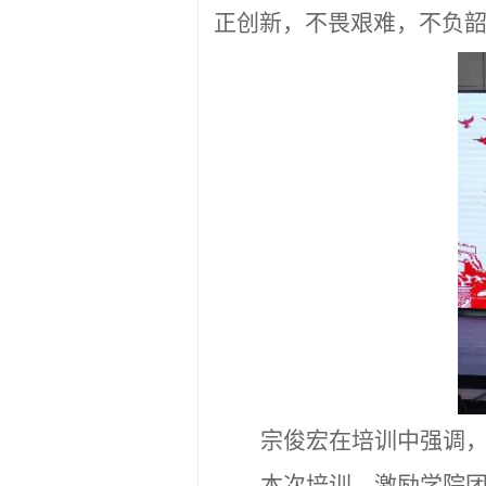
正创新，不畏艰难，不负
宗俊宏在
培训
中强调
本次
培训
，激励
学院