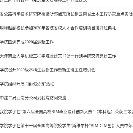
建工院举行青年马克思主义者培养工程开班仪式
省公路科学技术研究院桥梁所邓旭东所长到云南省土木工程防灾重点实验
周峰越副校长参加2020年省院省校人才合作培训项目班开班典礼
学院圆满完成2020届迎新工作
天津商业大学机械工程学院张建东书记一行到学院交流党建工作
学院召开2020级本科生迎新工作暨新生班主任培训会
学院组织开展 “廉政家访”活动
中建二局西南分公司到我院访问交流
我院学子在“第六届全国高校BIM毕业设计创新大赛”（本科组）荣获三等
学院学子在第十一届全国高等院校学生“斯维尔杯”BIM-CIM创新大赛中