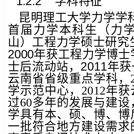
1.2.2
学科特征
昆明理工大学力学学
首届力学本科生（力
山）工程力学硕士研究
2000
年获工程力学博士
2011
士后流动站，
年获
云南省省级重点学科，2
学示范
中心，
2012
过
60多年的发展与建
学具有本、硕、博、博