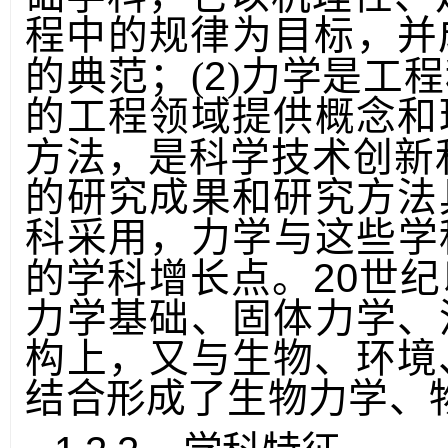
础学科，它以机理性、
程中的规律为目标，并
2
的
典范；
(
)力学是工
的工程领域提供概念和
方法，是科学技术创新
的研究成果和研究方法
科采用，力学与这
些学
20
的学科增长点。
世纪
力学基础、固体力学、
构上，又与生物、环境
结合形成了生物力学、