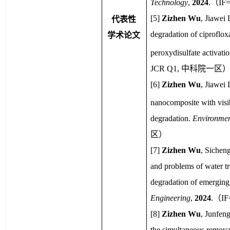
Technology
, 
2024
.
（
IF=
[
5
]
Zizhen
 Wu
, Jiawei 
代表性
degradation of ciproflo
学术论文
peroxydisulfate activati
JCR Q1, 
中科院一区
[
6
] 
Zizhen
 Wu
,
Jiawei 
nanocomposite with visibl
degradation
. 
Environmen
区）
[
7
]
Zizhen
 Wu
,
Sichen
and problems of water tr
degradation of emerging
Engineering
, 
2024
.
（
IF
[
8
]
Zizhen
 Wu
,
 Junfen
the simultaneous removal