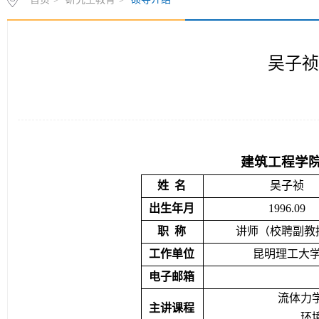
吴子祯
建筑工程学院
姓
名
吴子祯
出生年月
1996.09
职
称
讲师（
校聘副教
工作单位
昆明理工大
电子邮箱
流体力
主讲课程
环