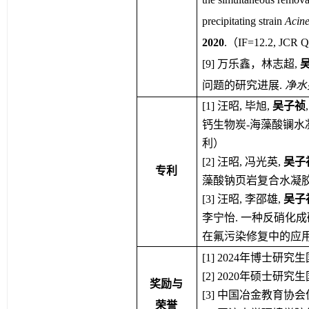
precipitating strain 
Acine
2020
.
（
IF=12.2, JCR Q
[
9
]
万乐鑫，林志超
, 
问题
的研究进展
. 
净水
[1] 
汪昭
, 
毕旭
, 
吴子祯
,
钙生物炭
-
海藻酸
镧
水
利）
[2] 
汪昭
, 
冯光英
, 
吴子
专利
藻酸钠页岩复合水凝
[3] 
汪昭
, 
李邵雄
, 
吴子
李宁怡
. 
一种反硝化成
在氟污染修复中的应
[1] 2024
年博士研究生
[2] 2020
年硕士研究生
奖励与
[3] 
中国冶金教育协会
荣誉