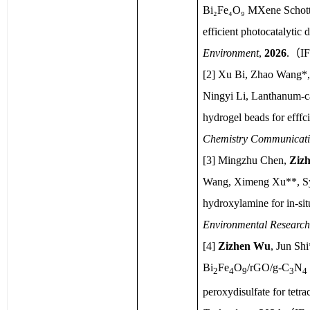
Bi₂Fe₄O
₉ 
MXene
 Schot
efficient photocatalytic 
Environment
, 
2026
.
（
IF
[2] 
Xu Bi, Zhao Wang*,
Ningyi
 Li, Lanthanum-c
hydrogel beads for 
efffc
Chemistry Communicati
[
3
] Mingzhu Chen
, 
Ziz
Wang, 
Ximeng
 Xu**
, 
S
hydroxylamine for in-sit
Environmental Research
[
4
]
Zizhen
 Wu
,
Jun Shi
Bi
Fe
O
/
rGO
/g-C
N
2
4
9
3
4
peroxydisulfate for tetra