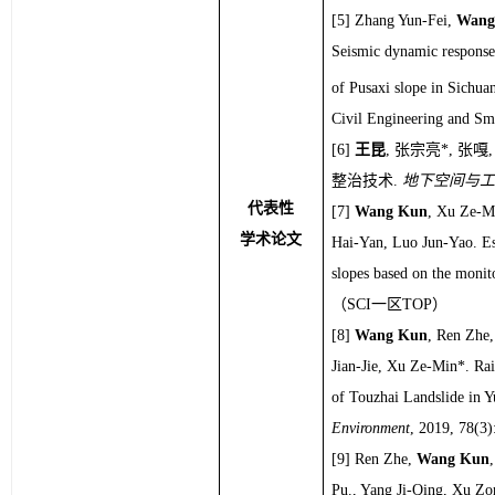
Zhang Yun-Fei, 
Wang
Seismic dynamic response 
of Pusaxi slope in Sichuan
Civil Engineering and Sm
王昆
, 张宗亮*, 张
整治技术. 
地下空间与工
代表性
Wang Kun
, Xu Ze-Mi
学术论文
Hai-Yan, Luo Jun-Yao. Est
slopes based on the monito
（SCI一区TOP）
Wang Kun
, Ren Zhe
Jian-Jie, Xu Ze-Min*. 
Rai
of Touzhai Landslide in 
Environment
, 2019, 78(3
Ren Zhe, 
Wang Kun
Pu., Yang Ji-Qing, Xu Zo