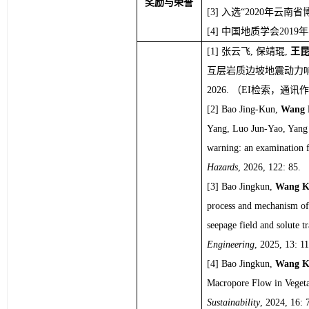
奖励与荣誉
入选
“
2020年云南
中国地质学会2019
张云飞, 保靖琨, 
王昆
互层岩质边坡地震动力响应
2026. （EI检索，通讯
Bao Jing-Kun, 
Wang 
Yang, Luo Jun-Yao, Yang Ta
warning: an examination 
Hazards
, 2026, 122:
Bao Jingkun, 
Wang K
process and mechanism of 
seepage field and solute tr
Engineering
, 2025, 13: 1
Bao Jingkun, 
Wang K
Sustainability
, 2024, 