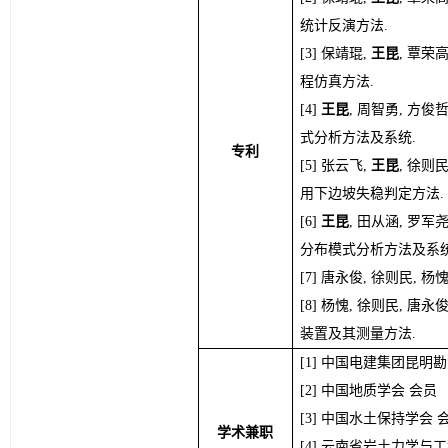
统计反演方法.
保靖琨, 
王昆
, 覃荣
程仿真方法.
王昆
, 周智勇, 方俊
式分析方法及系统.
专利
张云飞, 
王昆
, 徐则
用下边坡失稳判定方法.
王昆
, 田从涵, 罗军
分布模式分析方法及系统
唐永俊, 徐则民, 杨愧,
杨愧, 徐则民, 唐永俊,
装置及其测量方法.
中国电建集团昆明勘
中国地质学会
会员
中国水土保持学会
学术兼职
云南省岩土力学与工