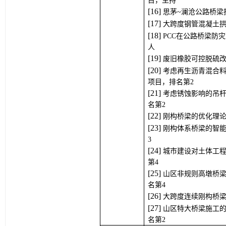
目，主持
[1
6
] 
思茅~澜沧公路桥梁
[1
7
] 
大跨度钢管混凝土
[1
8
] 
PCC在公路桥梁防
人
[1
9
] 
废旧橡胶可控脱硫改
[
2
0
] 
考虑再生沥青混合
项目，排名第2
[
2
1
] 
考虑锈蚀影响的吊
名第2
[
22
] 
刚构桥梁的优化理论
[
2
3
] 
刚构体系桥梁的智
3
[2
4
] 
城市建设对土体工
第4
[2
5
] 
山区非规则高墩桥
名第4
[2
6
] 
大跨度连续刚构桥梁
[2
7
] 
山区特大桥梁施工
名第2