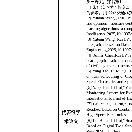
步三等奖，排名第1
朱仁禹,李睿*,杨文
的影响，[J].公路交通科技,2025
Yubian Wang , Rui Li*
and optimum moisture conte
learning algorithms: a compr
Intelligence.2025,10.1007
Yubian Wang, Rui Li*, 
integration based on Nash n
Engineering,2025,10.1007
Ruilin Chen,Rui Li*,Yi
bearingoptimisation in curv
of civil engineers-structu
Yang Tao, Li Rui*,Li C
on Task Scheduling of Clou
Speed Electronics and Sy
[
6
] 
Yang Tao, Li Rui,*Yang
Monitoring System for Expr
International Journal of 
[
7
]
Lei Bijun., Li Rui,*Lu
Roadbed Based on Combinat
代表性学
High Speed Electronics a
[
8
]
Lei Bijun, Li Rui,*H
术论文
Based on Digital Twin Sup
Web.2024，11, 1–8.