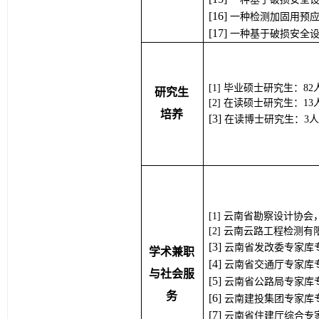
[1
6
] 
一种检测加固用预应
[1
7
] 
一种基于破损安全设
毕业硕士研究生：82
研究生
在读硕士研究生：13
培养
[3] 
在读博士研究生：3人
云南省勘察设计协会
云南云路工程检测有
[
3
] 
云南省发改委专家库
学术兼职
[
4
] 
云南省交通厅专家库
与社会服
[
5
] 
云南省公路局专家库
务
[
6
] 
云南建投集团专家库
[
7
] 
云南省住建厅综合专