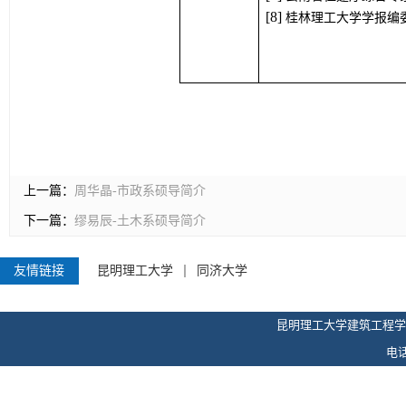
[
8
] 
桂林理工大学学报编
上一篇：
周华晶-市政系硕导简介
下一篇：
缪易辰-土木系硕导简介
友情链接
昆明理工大学
同济大学
昆明理工大学建筑工程学
电话