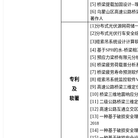
[
5
] 
桥梁提载加固设计--
[
6
] 
乌蒙山区高速公路桥梁
著作人
1
]
[
分布式光伏源网荷储一体
[
2
]
分布式光伏行车安全综合
[
3
]
缆索吊系统设计计算软件
[
4
] 
基于SPH的水-桥梁相互
[
5
] 
预应力梁桥有限元分析软
[
6
] 
桥梁疲劳荷载普分析系统
[
7
] 
桥梁疲劳寿命预测软件V1
专利
[
8
] 
缆索吊系统监控软件V1.
[
9
] 
高速公路桥梁三维定位系
及
[
10
] 
桥梁三维地震响应分析软
软著
[
11
] 
二级公路桥梁三维定位系
[1
2
] 
高速公路互通立交区现
[1
3
] 
一种基于破损安全
2018
[1
4
] 
一种基于破损安全理
[1
5
] 
一种基于破损安全设