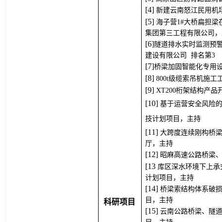
[
4
] 
新建云南怒江民用机
[
5
] 
海子营1#大桥扁担
集团第三工程有限公司，
[
6
]
隧道排水实时监测预
建设有限公司 排名第3
[
7
]
桥梁加固智能化专用设
[
8
] 
800t级缆索吊机施
[
9
] 
XT200桁架结构产
[
1
0
] 
基于运营安全风险
技计划项目，主持
[
1
1
] 
大跨度连续刚构桥梁
厅，主持
[
1
2
] 
昭麻高速公路桥梁
[
1
3
库区深水环境下上承
计划项目，主持
[
1
4
] 
桥梁索结构体系破
目，主持
科研项目
[
1
5
] 
云南公路桥梁、隧