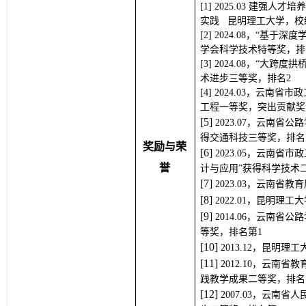
2025.03
建强人才培养
实践
昆明理工大学，校
2024.08，“基
学会科学技术特等奖，排
2024.08，“大
术进步三等奖，排名2
2024.03，云南
工程一等奖，突出贡献奖
[
5
] 
2023.07，云南
得交通科技三等奖，排名
奖励与荣
[
6
] 
2023.05，云南
誉
计与应用”获得科学技术
[
7
] 
2023.03，云南省
[
8
] 
2022.01，昆明理
[
9
] 
2014.06，云南
等奖，排名第1
[
1
0
] 
2013.12，昆明理
[
1
1
] 
2012.10，云南
践教学成果二等奖，排名
[
1
2
] 
2007.03，云南