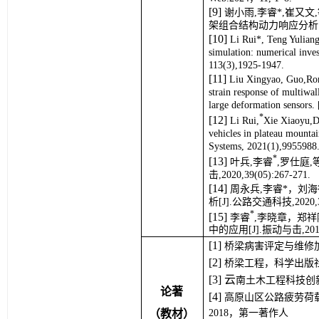
[
9
]
谢小雨,李睿*,崔又
架组合结构动力响应分析[J].应
[
10
]
Li Rui*, Teng Yulia
simulation: numerical inve
113(3),1925-1947.
[
1
1
]
Liu Xingyao, Guo,Rongx
strain response of multiwal
large deformation sensors.
*
[
1
2
]
Li Rui,
Xie Xiaoyu,D
vehicles in plateau mounta
Systems, 2021(1),9955988
*
[
1
3
]
叶兵,李睿
,罗仕庭
击,2020,39(05):267-271.
[
1
4
]
周永兵,李睿*，刘
析[J].公路交通科技,2020,37(
*
[
1
5
]
李睿
,李晓章，郑
中的应用[J].振动与击,2018,3
[1] 
桥梁病害评定与维修加
[2]
桥梁工程，科学出版社
[
3
] 
云
南土木工程科技创
论著
[
4
] 
高原山区公路疲劳荷
（教材）
2018，第一著作人