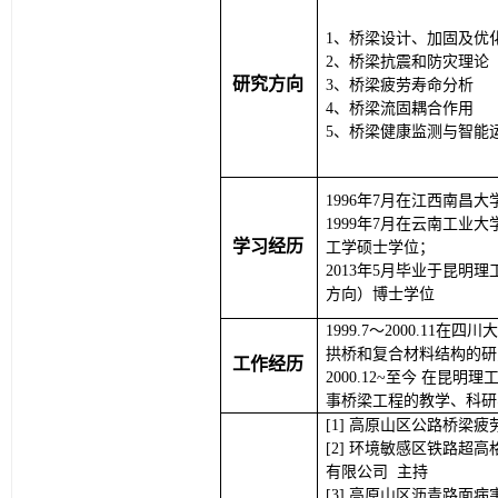
1
、
桥梁设计、加固及优
2
、
桥梁抗震和防灾理论
研究方向
3
、
桥梁疲劳寿命分析
4
、
桥梁流固耦合
作用
5
、
桥梁健康监测与智能
1996
年
7
月在江西南昌
大
1999
年
7
月在云南工业大
学习经历
工学硕士学位；
2013
年
5
月毕业于昆明理
方向）博士学位
1999.7
～
2000.11
在四川大
拱桥和
复合材料结构的研
工作经历
2000.12
~
至今
在昆明理
事桥梁工程的教学、科研
高原山区公路桥梁疲
环境敏感区铁路超高
有限公司 主持
高原山区沥青路面病