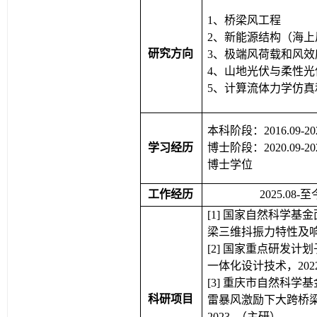
1、
桥梁风工程
2、
新能源结构（海上
研究方向
3、
极端风荷载和风效
4、山地光伏与柔性光
5、计算流体力学仿真
本科阶段：2016.09-
学习经历
博士阶段：2020.09
博士学位
工作经历
2025.0
[1] 国家自然科学基
梁三维抖振力特性及响应
[2] 国家重点研发
一体化设计技术，2022-
[3] 重庆市自然科学基金面
科研项目
雷暴风激励下大跨桥梁
2023. （主研）