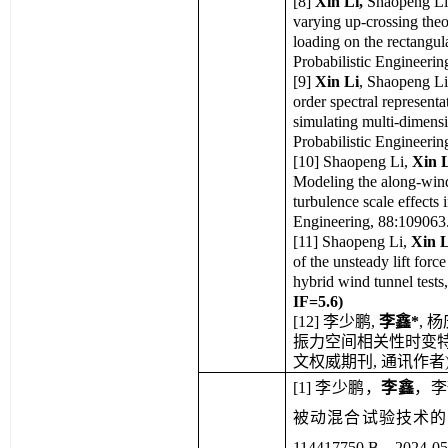
[
8
] 
Xin Li,
 Shaopeng Li
varying up-crossing theo
loading on the rectangul
Probabilistic Engineeri
[9] 
Xin Li
, Shaopeng Li
order spectral represent
simulating multi-dimensi
Probabilistic Engine
[10] Shaopeng Li, 
Xin 
Modeling the along-wind 
turbulence scale effects 
Engineering, 88:1
[11] Shaopeng Li, 
Xin L
of the unsteady lift forc
hybrid wind tunnel te
IF=5.6)
[12] 李少鹏, 
李鑫*
, 
振力空间相关性时变特性试验. 
文权威期刊, 通讯作者
[1] 李少鹏，
李鑫
，李
被动混合试验技术的三
114417750 B，202