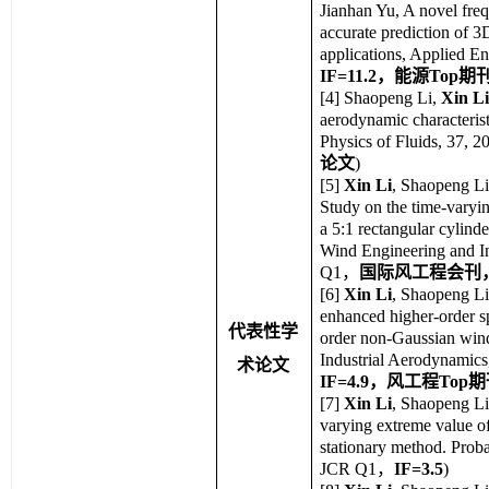
Jianhan Yu, A novel fre
accurate prediction of 3
applications, Applied E
IF=11.2，能源Top
[4]
Shaopeng Li, 
Xin L
aerodynamic characteristi
Physics of Fluids, 3
论文
)
[5]
Xin Li
, Shaopeng Li
Study on the time-varying
a 5:1 rectangular cylinde
Wind Engineering and I
Q1，
国际风工程会刊，I
[6]
Xin Li
, Shaopeng Li
enhanced higher-order spe
代表性学
order non-Gaussian wind
Industrial Aerodynam
术论文
IF=4.9，风工程Top期
[7] 
Xin Li
, Shaopeng Li
varying extreme value o
stationary method. Pro
JCR Q1，
IF=3.5
)