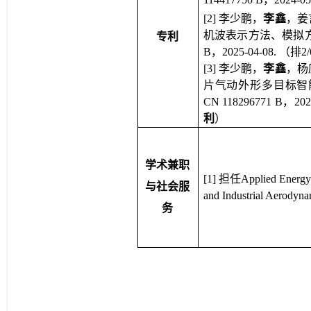
[2] 李少鹏，
李鑫
，姜
机波表示方法、模拟方法及
专利
B，2025-04-08. 
[3] 李少鹏，
李鑫
，杨
片气动外形多目标智能
CN 118296771 B，
利
）
学术兼职
[1] 担任Applied Energ
与社会服
and Industrial Aerodyn
务