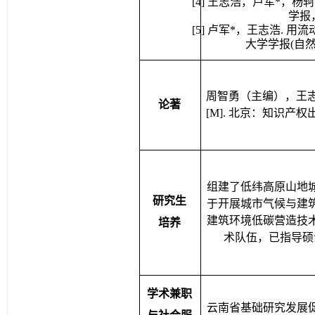
学报
[
5
] 
卢军
*
，王志浩
. 
用流
大学学报
(
自
周智勇（主编），王
论著
[M]. 
北京：知识产权
组建了低纬高原山地
研究生
于开展城市气候与建
建筑环境低碳营造技
培养
术队伍，已指导硕
学术兼职
云南省基础研究发展
与社会服