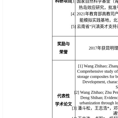
热岛效应研究，批准
[
4
] 2021
年教育部高教司
能模拟实践基地，北
[5] 
云南省
“
兴滇英才支持
奖励与
2017
年获昆明理
荣誉
[1] 
Wang 
Zhihao
; Zhan
Comprehensive study of 
storage composites for bu
Development, 
charac
S
[2] Wang 
Zhihao
; Zhu 
Pe
代表性
Deng Shihan; Evidence 
urbanization through l
学术论文
[
3] 
潘斗松，王志浩
*
，邓
通
[
4
] 
王志浩，卢军
*
，杨轲