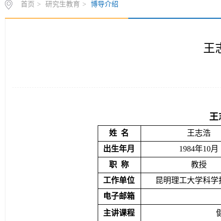
王
王
姓
名
王志
浩
出生年月
1
984
年
1
0
月
职
称
教授
工作单位
昆明理工大学
科学
电子邮箱
主讲课程