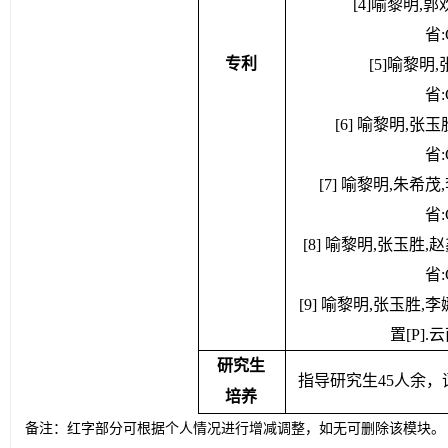
[4]喻黎明,
省:
专利
[5]喻黎明
省:
[6] 喻黎明,张
省:
[7] 喻黎明,朱希
省:
[8] 喻黎明,张玉胜
省:
[9] 喻黎明,张玉胜
置[P].云南
研究生
     指导研究生45人余，
培养
备注：红字部分可根据个人情况进行增减调整，如无可删除该模块。