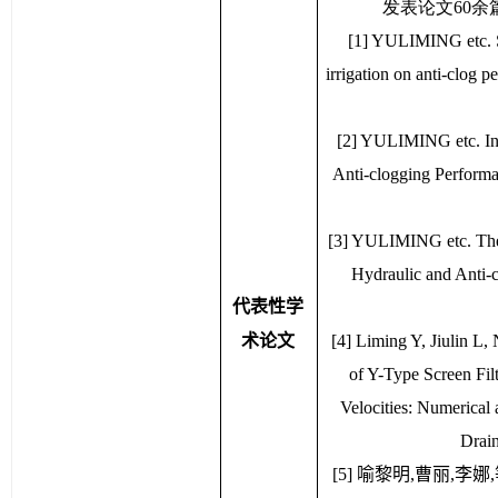
发表论文60余
[1] YULIMING etc. St
irrigation on anti-clog
[2] YULIMING etc. Infl
Anti-clogging Performan
[3] YULIMING etc. The 
Hydraulic and Anti-c
代表性学
术论文
[4] Liming Y, Jiulin L, 
of Y-Type Screen Filt
Velocities: Numerical 
Drai
[5] 喻黎明,曹丽,