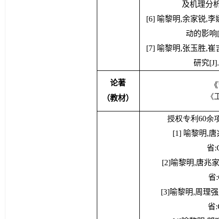
及机理分析[J]
[6] 喻黎明,余家锐
动的影响[J]
[7] 喻黎明,张玉胜
研究[J]
论著
《
《
（教材）
授权专利60余
[1] 喻黎明
省:C
[2]喻黎明,唐兆
省:
[3]喻黎明,周理
省: