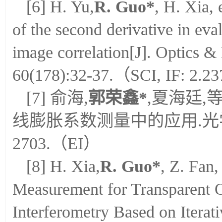
[6] H. Yu,
R. Guo*
, H. Xia, 
of the second derivative in eval
image correlation[J]. Optics &
60(178):32-37.（SCI, IF: 2.2
[7] 俞海,
郭荣鑫
*
,夏海廷,
线膨胀系数测量中的应用.光学精密工程
2703.（EI）
[8] H. Xia,
R. Guo*
, Z. Fan,
Measurement for Transparent O
Interferometry Based on Itera