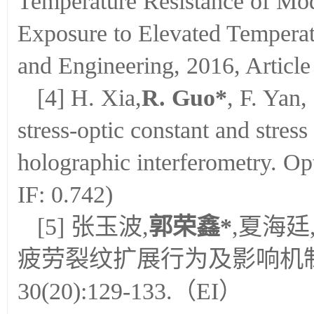
Temperature Resistance of Mod
Exposure to Elevated Temperat
and Engineering, 2016, Article
[4] H. Xia,
R. Guo*
, F. Yan,
stress-optic constant and stress 
holographic interferometry. O
IF: 0.742)
[5] 张玉波,
郭荣鑫
*
,夏海廷
疲劳裂纹扩展行为及影响机制分析[
30(20):129-133.（EI）