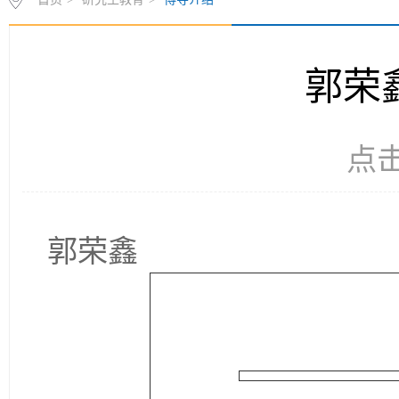
郭荣
点
郭荣鑫