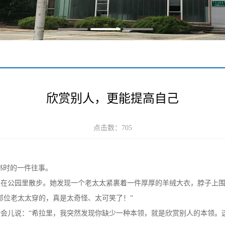
欣赏别人，更能提高自己
点击数：
705
书时的一件往事。
爸在公园里散步。她发现一个老太太紧裹着一件厚厚的羊绒大衣，脖子上
那位老太太穿的，真是太奇怪、太可笑了！”
会儿说：“希拉里，我突然发现你缺少一种本领，就是欣赏别人的本领。