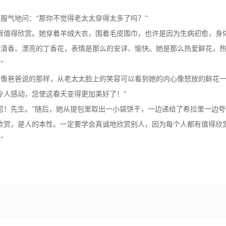
服气地问：“那你不觉得老太太穿得太多了吗？”
很值得欣赏。她穿着羊绒大衣，围着毛皮围巾，也许是因为生病初愈，身
上清香、漂亮的丁香花，表情是那么的安详、愉快。她是那么热爱鲜花，
”
实像爸爸说的那样，从老太太脸上的笑容可以看到她的内心像怒放的鲜花
令人感动，您使这春天变得更加美好了！”
您！先生。”随后，她从提包里取出一小袋饼干，一边递给了希拉里一边夸
欣赏，是人的本性。一定要学会真诚地欣赏别人，因为每个人都有值得欣
”