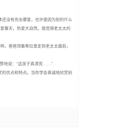
体还没有完全康复，也许是因为别的什么
热爱春天，热爱大自然。我觉得老太太的
一样。爸爸领着希拉里走到老太太面前，
赞地说：“这孩子真漂亮……”
赏的优点和特点。当你学会真诚地欣赏别