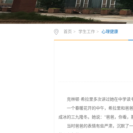
首页
>
学生工作
>
心理健康
克林顿·希拉里多次讲过她在中学读
一个春暖花开的中午，希拉里和爸
成冰的三九隆冬。她说：“爸爸，你看，
当时爸爸的表情有些严肃，沉默了一