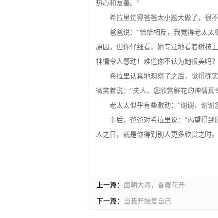
热心和友善。”
希拉里觉得爸爸太小题大做了，很不
爸爸说：“恰恰相反，我觉得老太太
原因。但你仔细看，她专注地看着树枝
神情令人感动！难道你不认为她很美吗？
希拉里认真地观察了之后，觉得确
微笑着说：“夫人，您欣赏鲜花的神情真
老太太似乎有些激动：“谢谢，谢谢
事后，爸爸对希拉里说：“渴望得到
人之日，就是你得到别人更多欣赏之时。
上一篇：
面朝大海，春暖花开
下一篇：
当我开始爱自己