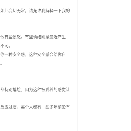
情如此变幻无常，请允许我解释一下我的
对他有些愤怒。有些情绪则是最近产生
众不同。
给你一种安全感。这种安全感会给你自
境。
俩都特别尴尬。因为这种被爱着的感觉让
易反应过度。每个人都有一些多年前没有
这些旧时的痛苦和恐惧感也很容易浮现出