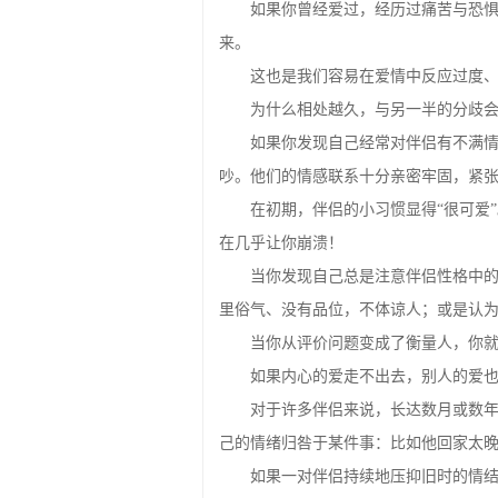
来。
这也是我们容易在爱情中反应过度
为什么相处越久，与另一半的分歧
如果你发现自己经常对伴侣有不满
吵。他们的情感联系十分亲密牢固，紧
在初期，伴侣的小习惯显得“很可爱
在几乎让你崩溃！
当你发现自己总是注意伴侣性格中的
里俗气、没有品位，不体谅人；或是认
当你从评价问题变成了衡量人，你
如果内心的爱走不出去，别人的爱
对于许多伴侣来说，长达数月或数
己的情绪归咎于某件事：比如他回家太
如果一对伴侣持续地压抑旧时的情
会逃出这段恋爱，再去寻觅新的爱情。