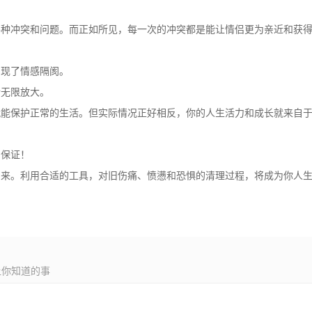
各种冲突和问题。而正如所见，每一次的冲突都是能让情侣更为亲近和获
出现了情感隔阂。
情无限放大。
就能保护正常的生活。但实际情况正好相反，你的人生活力和成长就来自
的保证！
出来。利用合适的工具，对旧伤痛、愤懑和恐惧的清理过程，将成为你人
让你知道的事