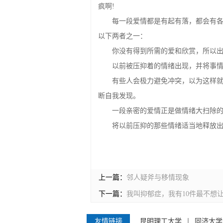
疯啊!
每一段爱情都是有起有落，都会有
以下两者之一：
你没有得到所需的爱和欣赏，所以
以前被压抑着的情绪出现，并将事
有些人会极力避免冲突，以为这样
断自我发现。
一段亲密的爱情正是做情绪大扫除
将以前压抑的那些情绪适当地释放
上一篇：
邻人疑斧与移情现象
下一篇：
我叫抑郁症，我有10件最不想
友情链接
昆明理工大学
同济大学