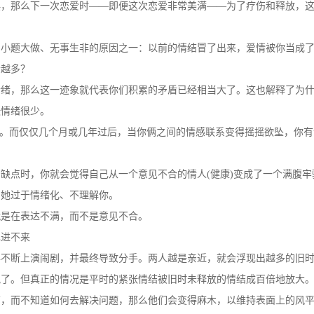
、小题大做、无事生非的原因之一：以前的情结冒了出来，爱情被你当成
会越多？
情绪，那么这一迹象就代表你们积累的矛盾已经相当大了。这也解释了为
张情绪很少。
”。而仅仅几个月或几年过后，当你俩之间的情感联系变得摇摇欲坠，你有
缺点时，你就会觉得自己从一个意见不合的情人(健康)变成了一个满腹牢
为她过于情绪化、不理解你。
就是在表达不满，而不是意见不合。
也进不来
年不断上演闹剧，并最终导致分手。两人越是亲近，就会浮现出越多的旧
晚了。但真正的情况是平时的紧张情结被旧时未释放的情结成百倍地放大
结，而不知道如何去解决问题，那么他们会变得麻木，以维持表面上的风