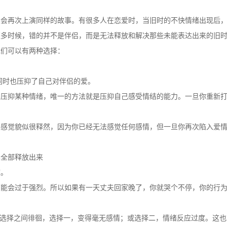
又会再次上演同样的故事。有很多人在恋爱时，当旧时的不快情绪出现后
更多时候，错的并不是伴侣，而是无法释放和解决那些未能表达出来的旧
我们可以有两种选择：
同时也压抑了自己对伴侣的爱。
想压抑某种情绪，唯一的方法就是压抑自己感受情结的能力。一旦你重新
，感觉貌似很释然，因为你已经无法感觉任何感情，但一旦你再次陷入爱
其全部释放出来
度。
可能会过于强烈。所以如果有一天丈夫回家晚了，你就哭个不停，你的行
种选择之间徘徊，选择一，变得毫无感情；或选择二，情绪反应过度。这