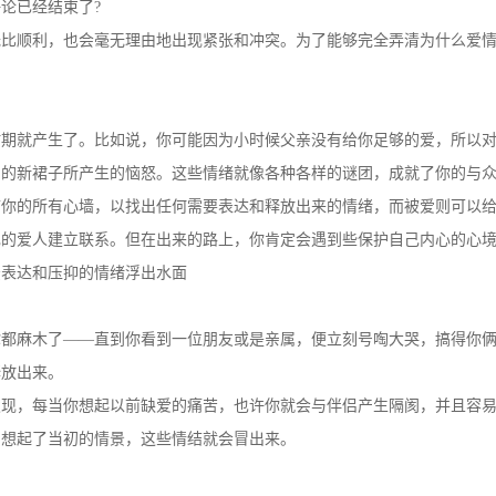
无比顺利，也会毫无理由地出现紧张和冲突。为了能够完全弄清为什么爱
时期就产生了。比如说，你可能因为小时候父亲没有给你足够的爱，所以
周的新裙子所产生的恼怒。这些情绪就像各种各样的谜团，成就了你的与
描你的所有心墙，以找出任何需要表达和释放出来的情绪，而被爱则可以
己的爱人建立联系。但在出来的路上，你肯定会遇到些保护自己内心的心
法表达和压抑的情绪浮出水面
你都麻木了——直到你看到一位朋友或是亲属，便立刻号啕大哭，搞得你
释放出来。
发现，每当你想起以前缺爱的痛苦，也许你就会与伴侣产生隔阂，并且容
们想起了当初的情景，这些情结就会冒出来。
惧，那么下一次恋爱时——即便这次恋爱非常美满——为了疗伤和释放，