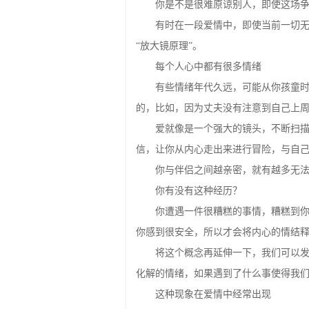
有时在一段爱情中，即使当前一切
“放大镜原理”。
每个人心中都有很多情绪
有些情绪年代久远，可能从你孩童
的，比如，因为丈夫没有注意到自己上
爱就像是一个强大的镜头，不断扫
信，让你从内心走出来进行冒险，与自
你与伴侣之间越亲密，就有越多无
你有没有这种经历？
你遭遇一件很糟糕的事情，糟糕到
你感到很安全，所以才会将内心的情结
将这个概念再延伸一下，我们可以
化解的情绪，如果遇到了什么事使得我
这种现象在爱情中经常出现
如果你曾经爱过，经历过痛苦与恐