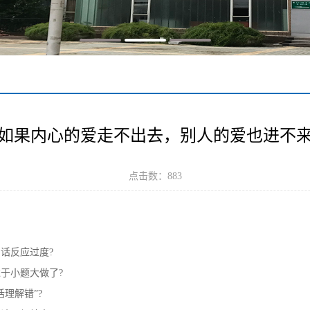
如果内心的爱走不出去，别人的爱也进不
点击数：
883
话反应过度?
于小题大做了?
理解错”?
论已经结束了?