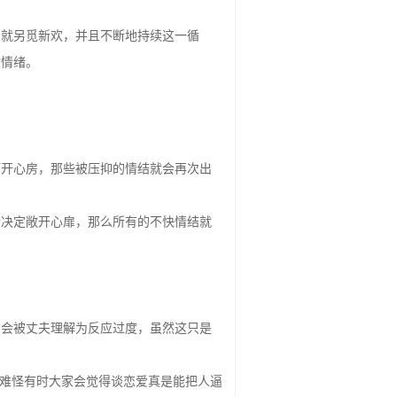
，就另觅新欢，并且不断地持续这一循
时情绪。
打开心房，那些被压抑的情结就会再次出
情决定敞开心扉，那么所有的不快情结就
为会被丈夫理解为反应过度，虽然这只是
也难怪有时大家会觉得谈恋爱真是能把人逼