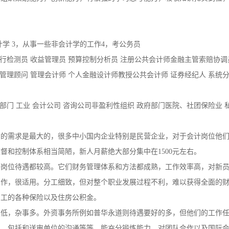
（能达到二级水平），自学初级日语。
，组织策划能力，创新能力，有很强的学习思考能力，吸收知识扎实到位
计学 3，从事一些非会计学的工作4，考公务员
银行检测员 收益管理员 预算控制分析员 注册公共会计师金融主管索赔协调
 管理顾问 管理会计师 个人金融设计师教授公共会计师 证券经纪人 系统分
融部门 工业 会计公司 咨询公司非盈利性组织 政府部门医院、社团保险业 
才的需求是最大的，很多中小国内企业特别是民营企业，对于会计岗位他
督和控制体系相当简陋，新人月薪绝大部分集中在1500元左右。
等岗位待遇都较高。它们财务管理体系和方法都成熟，工作效率高，对新
工作，很适用。分工细致，但对整个职业发展过程不利，难以获得全面的
员工的各种保险以及住房公积金。