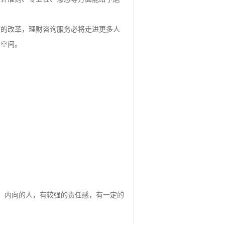
任务更重。在事务所确实能学到很多东
会计准则、专业性、意志等方面能给予磨
度的改革，理财咨询服务必将走进更多人
升空间。
、内向的人，有较强的责任感，有一定的