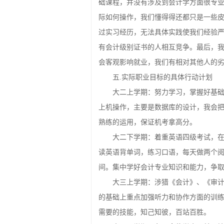
对我而言，现在很多学校都开设了
础课程，并没有涉及到会计学方面很专
际如何操作，我们懂得得还都只是一些
过实习经历，无法具体实践使我们经验
有会计级别证书的人相互竞争。最后，
会客观影响就业，我们有相对其他人的劣
五.实际职业目标的具体行动计划
大二上学期：努力学习，掌握好基
上机操作，主要是数据库的设计，我会
熟练的运用，保证机考拿高分。
大二下学期：着重英语四级考试，
读英语背单词，练习口语，每天做两个
间。集中学好会计专业知识和能力，争
大三上学期：涉猎《会计》、《审
的基础上重点加强听力和协作方面的训