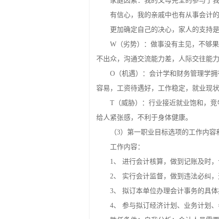
逻辑思维能力，擅长烦琐复杂的工作，
家庭因素：我的父母完全的参与了
有信心，我的亲戚中也有从事会计
更加确定自己的决心，家人的支持
W（劣势）：做事没有主见，不够
不出众，沟通交流能力差，人际交往能
O（机遇）：会计学和财务管理学
容易，工资待遇好，工作稳定，就业现
T（威胁）：行业接近就业饱和，竞
给人紧张感，不利于身体健康。
（3）第一职业目标选项的工作内容
工作内容：
1、 进行会计核算，做到记账及时
2、 实行会计监督，做到违法必纠
3、 拟订本单位办理会计事务的具