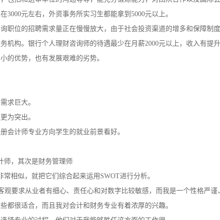
遇低，杂事多。外资事务所例如普华永道则待遇要好的多，但他们的工作
尾，包括和送审单位的沟通等等，能充分锻炼能力，对团队合作以及国际
在3000元左右，外资事务所实习生都能拿到5000元以上。
咨询职位的招聘需求量正在慢慢放大，由于社会投资渠道的增多和保障制
务机构。银行个人理财咨询师的待遇最少在月薪2000元以上，收入有提
力小的优势，也有发展艰难的劣势。
。
的需求巨大。
求更为突出。
注册会计师专业方向学生的就业前景看好。
计师，其次是财务管理师
非常相似，就把它们综合起来运用SWOT进行分析。
客观要求从业者有细心、责任心和对数字比较敏感，而我是一个性格严谨