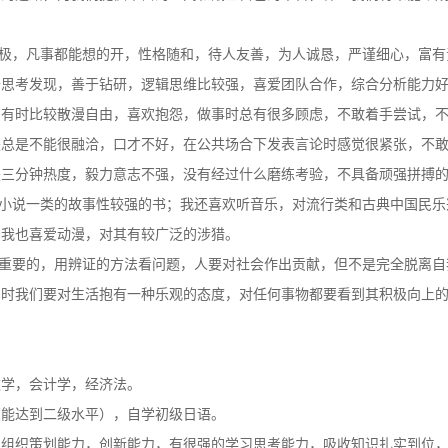
良好的基础，它成为动力的源泉，鼓励自我不断奋进，追求更高的目标，
己的道路，为我们提供丰富的空间和战士自己的平台，保证我们将来能够
积极，凡事都能想的开，性格随和，待人友善，为人诚恳，严谨细心，富
于思考发现，善于钻研，逻辑思维比较强，喜爱团队合作，综合分析能力
，有时比较散漫自由，喜欢抱怨，做事时总有很多顾虑，不敢着手尝试，
是总是不能很融洽，口才不好，在公共场合下发表言论时感觉很紧张，不
是三分钟热度，毅力意志不强，没有经过什么磨练考验，不具备顽强拼搏
其小说一类的故事性较强的书；我还喜欢听音乐，对流行类和古典中国民
；我也喜爱动漫，对其有较广泛的涉猎。
最重要的，用辨证的方法看问题，人要对社会作出贡献，但不是完全脱离
同时我们要对生活抱有一种乐观的态度，对任何事物都要看到其积极向上
数学，会计学，经济法。