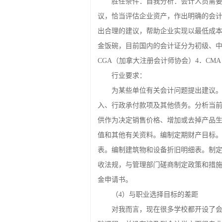
4、 参与拟订经济计划、业务计划
胜任条件：自我分析：会计人员需
议，恰当评估企业资产，作出明确的会
出合理的建议，帮助企业实现以最低成
金饭碗，目前国内的会计证分为初级、中级
CGA（加拿大注册会计师协会）4．CM
行业要求：
为某些单位有关会计问题提出建议
入、行政承付款项及其他债务。分析当
供作为决定销售价格、增加或去掉产品生
值和其他有关资料。编制定期财产目标
表。编制建筑物和设备折旧明细表。制
收法规，与管理部门磋商制定政策和措
金申请书。
（4）与职业选择目标的差距