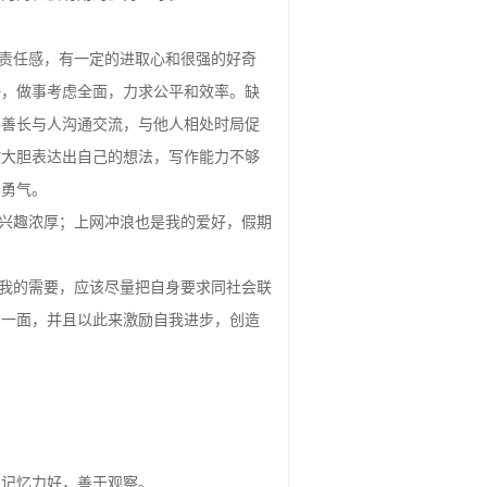
给我们提供了指导，使我们有了前进的方
成为对社会有用的优秀人才。
有责任感，有一定的进取心和很强的好奇
好，做事考虑全面，力求公平和效率。缺
不善长与人沟通交流，与他人相处时局促
敢大胆表达出自己的想法，写作能力不够
的勇气。
乐兴趣浓厚；上网冲浪也是我的爱好，假期
自我的需要，应该尽量把自身要求同社会联
的一面，并且以此来激励自我进步，创造