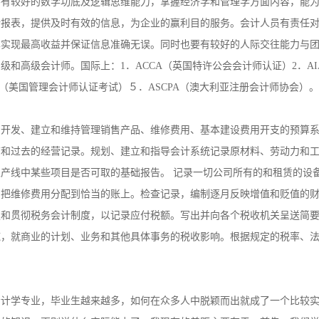
、考核、分析预算财务计划执行情况。办理其他会计事务。
要有较好的数学功底及逻辑思维能力，掌握经济学和管理学方面内容，能
计报表，提供及时有效的信息，为企业的赢利目的服务。会计人员有责任
本实现最高收益并保证信息准确无误。同时也要有较好的人际交往能力与
和高级会计师。国际上：1．ACCA（英国特许公会会计师认证）2．AI
A（美国管理会计师认证考试）５．ASCPA（澳大利亚注册会计师协会）。
。开发、建立和维持管理销售产品、维修费用、基本建设费用开支的预算
前和过去的经营记录。规划、建立和指导会计系统记录原材料、劳动力和
产线中某些项目是否可取的基础报告。 记录一切公司所有的和租赁的设
。把维修费用分配到恰当的账上。检查记录，编制逐月反映增值和贬值的
定和贯彻税务会计制度，以记录应付税额。写出并向各个税收机关呈送简
施，就商业的计划、业务和其他具体事务的税收影响。根据规定的税率、