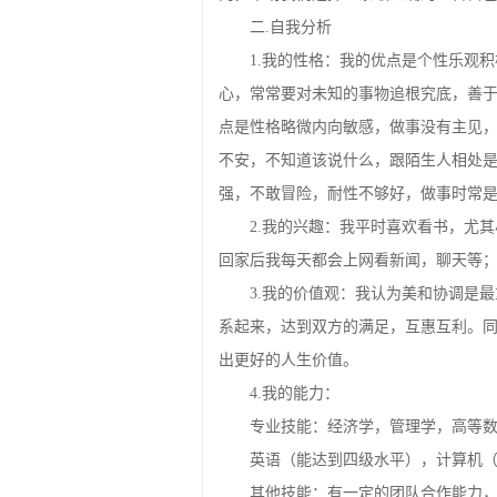
切合实际的方案，为我们的未来奠定了
向，帮助我们选择一条最正确的适合自
二.自我分析
1.我的性格：我的优点是个性乐观
心，常常要对未知的事物追根究底，善
点是性格略微内向敏感，做事没有主见
不安，不知道该说什么，跟陌生人相处
强，不敢冒险，耐性不够好，做事时常
2.我的兴趣：我平时喜欢看书，尤
回家后我每天都会上网看新闻，聊天等
3.我的价值观：我认为美和协调是
系起来，达到双方的满足，互惠互利。
出更好的人生价值。
4.我的能力：
专业技能：经济学，管理学，高等