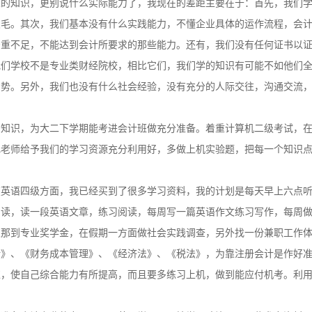
会计学专业，毕业生越来越多，如何在众多人中脱颖而出就成了一个比较
业的知识，更别说什么实际能力了，我现在的差距主要在于：首先，我们
皮毛。其次，我们基本没有什么实践能力，不懂企业具体的运作流程，会
严重不足，不能达到会计所要求的那些能力。还有，我们没有任何证书以
我们学校不是专业类财经院校，相比它们，我们学的知识有可能不如他们
势。另外，我们也没有什么社会经验，没有充分的人际交往，沟通交流，
础知识，为大二下学期能考进会计班做充分准备。着重计算机二级考试，
把老师给予我们的学习资源充分利用好，多做上机实验题，把每一个知识
在英语四级方面，我已经买到了很多学习资料，我的计划是每天早上六点
阅读，读一段英语文章，练习阅读，每周写一篇英语作文练习写作，每周
取那到专业奖学金，在假期一方面做社会实践调查，另外找一份兼职工作
计》、《财务成本管理》、《经济法》、《税法》，为靠注册会计是作好
练，使自己综合能力有所提高，而且要多练习上机，做到能应付机考。利