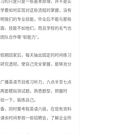
实际的问题。现在我们学习的都是一些基
学习的只是只是一些基本原理，并不是实
计学要如何实现对这些流程的掌握，没有
证明我们的专业技能，毕业后不能与那些
全面，技能不如他们，而且学校的名气也
团队合作等“软能力”。
在假期回家后，每天抽出固定的时间练习
点研究透彻，使自己完全掌握，能够充分
听广播英语节目练习听力，六点半至七点
做两套模拟测试题，熟悉题型，把握时
体验一下，锻炼自己。
准备，同时要考取英语六级，在现有资料
用课余时间参观一些招聘会，了解企业所