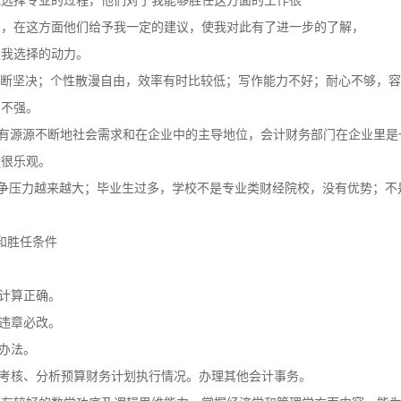
这些都很适合，而且我对会计和财务专业有着浓厚的兴趣。
我选择专业的过程，他们对于我能够胜任这方面的工作很
的，在这方面他们给予我一定的建议，使我对此有了进一步的了解，
是我选择的动力。
果断坚决；个性散漫自由，效率有时比较低；写作能力不好；耐心不够，
力不强。
拥有源源不断地社会需求和在企业中的主导地位，会计财务部门在企业里是
状很乐观。
争压力越来越大；毕业生过多，学校不是专业类财经院校，没有优势；不
和胜任条件
，计算正确。
，违章必改。
体办法。