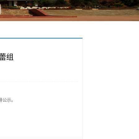
张蕾组
排公示。