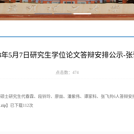
23年5月7日研究生学位论文答辩安排公示-
点击数：
474
512，硕士研究生代春霖、段铃玲、廖燚、潘紫伟、谭家科、张飞共6人答辩安
ip
】已下载
112
次