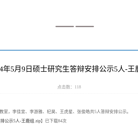
024年5月9日硕士研究生答辩安排公示5人-王
点击数：
118
工楼622教室，李佳宜、李游雅、杞昊、王虎星、张俊皓共5人答辩安排公示。
公示5人-王鹿组.zip
】已下载
84
次