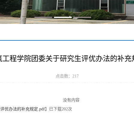
筑工程学院团委关于研究生评优办法的补充
点击数：
217
没有内容
优办法的补充规定.pdf
】已下载
202
次