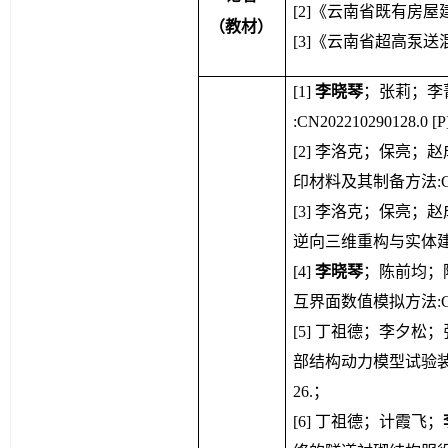
[2]《云南省既有房
（教材）
[3]《云南省超高泵
[1] 
李晓琴
；张莉；李
:CN202210290128.0 [P
[2]
 李洛克
；
保亮
；
赵
印材料及其制备方法:CN2017
[
3
]
 李洛克
；
保亮
；
赵
逆向三维重构与实体建模方法:C
[
4
]
李晓琴
；陈前均；
互界面数值模拟方法:CN2018
[
5
]
 丁祖德；李夕松；
部结构动力模型试验装置及测试
26.；
[
6
]
 丁祖德；计霞飞；