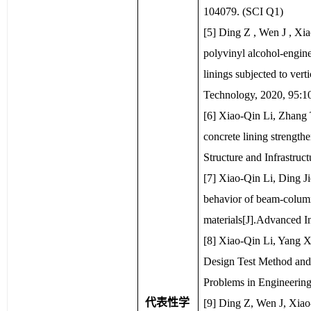
104079. (SCI Q1)
[5] Ding Z , Wen J , Xi
polyvinyl alcohol-engin
linings subjected to ver
Technology, 2020, 95:
[6] Xiao-Qin Li, Zhang T
concrete lining strengthe
Structure and Infrastruc
[7] Xiao-Qin Li, Ding Ji
behavior of beam-column 
materials[J].Advanced I
[8] Xiao-Qin Li, Yang X
Design Test Method and 
Problems in Engineering
代表性学
[9] Ding Z, Wen J, Xiao