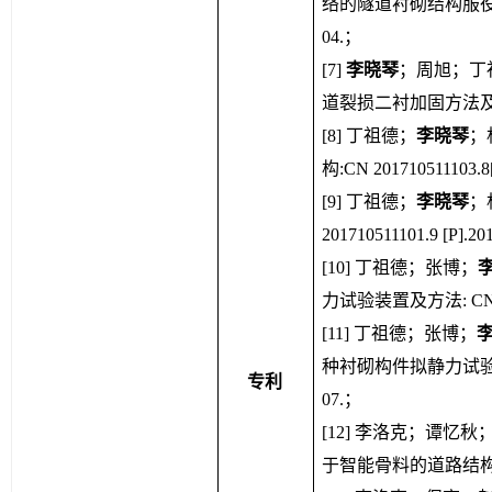
络的隧道衬砌结构服役状况评价方
04.；
[
7
]
李晓琴
；周旭；丁
道裂损二衬加固方法及装置:CN
[
8
]
 丁祖德；
李晓琴
；
构:CN 201710511103.8[
[
9
]
 丁祖德；
李晓琴
；
201710511101.9 [P].20
[
10
]
 丁祖德；张博；
力试验装置及方法: CN20171
[
11
]
 丁祖德；张博；
种衬砌构件拟静力试验装置及方法
专利
07.；
[
12
]
 李洛克；谭忆秋
于智能骨料的道路结构监测方法: