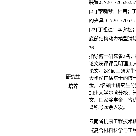
装置:CN201720526237.2
[2
1
]
李晓琴
；
杜茜
；
的夹具
:
 CN20172067518
[
22
]
丁祖德；李夕松
底部结构动力模型试验装置及测
26.
指导博士研究省2名，硕
论文获评评昆明理工
论文。2名硕士研究生分
研究生
大学侯正猛院士的博士
金，2名硕士研究生分别
培养
加州大学尔湾分校、
文、国家奖学金、省
誉称号20余人次。
云南省抗震工程技术研
《复合材料科学与工