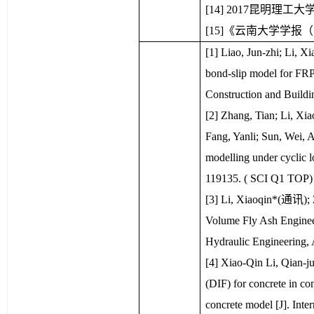
[14] 2017昆明理
[15]《云南大学学报
[1] Liao, Jun-zhi; Li, 
bond-slip model for FRP-
Construction and Build
[2] Zhang, Tian; Li, X
Fang, Yanli; Sun, Wei, 
modelling under cyclic l
119135. ( SCI Q1 TOP)
[3] Li, Xiaoqin*(通讯); 
Volume Fly Ash Enginee
Hydraulic Engineering, 
[4] Xiao-Qin Li, Qian-ju
(DIF) for concrete in co
concrete model [J]. Inte