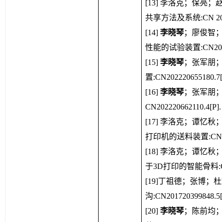
[
13
]
 李洛克；保亮；
共享方法及系统:CN 201710
[
14
]
李晓琴
；廖俊智；
性能的试验装置
:CN20
[
15
]
李晓琴
；张军朋；
置:CN202220655180.7[P
[
16
]
李晓琴
；张军朋；
CN202220662110.4[P]. 
[
17
]
李洛克；谭忆秋
打印机的送料装置:CN201820
[
18
]
李洛克；谭忆秋
于3D打印的智能骨料
:
[
19
]丁祖德；张博；
沟:CN201720399848.5[P
[
20
]
李晓琴
；
陈前均