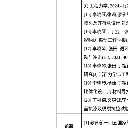
究,工程力学, 2024,41(2):
[15] 
李晓琴;张莉;廖俊
接头及其荷载设计,建筑结构学报
[16] 
李晓琴，丁捷，张
影响[J].振动工程学报(EI),
[17] 李晓琴, 张田
动与冲击(EI), 2021, 40(9)
[18] 李晓琴,张田
研究[J].岩石力学与工程学报,2
[19] 李晓琴,杨潇,丁
比优化设计[J].材料导报,2019
[20] 丁祖德,文锦诚,
面抗渗及劈裂抗拉试验[J].建
[1
] 教育部十四五国
论著