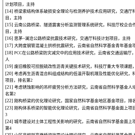
[
1
2
] 
昭麻高速公路桥梁、隧道三个关键技术研究，交通厅科技计划项
[
1
3
库区深水环境下上承式钢筋混凝土箱型拱桥设计关键技术研究，交
计划项目，主持
[
1
4
] 
桥梁索结构体系破损安全理论与检测养护技术应用研究，交通厅
目，主持
[
1
5
] 
云南公路桥梁、隧道震害分析监测管理系统研究，科技厅校企合
目，主持
[1
6
] 
思茅~澜沧公路桥梁抗震技术研究，交通厅科技计划项目，主持
[1
7
] 
大跨度钢管混凝土拱桥抗震研究，云南省自然科学基金青年基金
[1
8
] 
PCC在公路桥梁防灾减灾中的应用技术研究，云南省交通运输厅
人
[1
9
] 
废旧橡胶可控脱硫改性沥青关键技术研究，科技厅重大专项课题，
[
2
0
] 
考虑再生沥青混合料组成结构的低温开裂机理及性能优化研究，
项目，排名第2
[
2
1
] 
考虑锈蚀影响的吊杆疲劳分析方法研究，云南省自然科学基金人
名第2
[
22
] 
刚构桥梁的优化理论研究，国家自然科学基金地区基金项目，排名
[
2
3
] 
刚构体系桥梁的智能优化理论研究，云南省自然科学基金面上项
3
[2
4
] 
城市建设对土体工程性关影响的研究，云南省自然科学基金面上