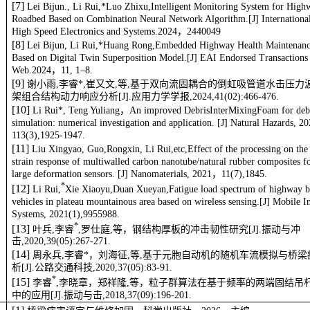
Monitoring System for Expressway Tunnels Based on the Internet of Things
International Journal of High Speed Electronics and Systems.2024，244004
[
7
]
Lei Bijun., Li Rui,*Luo Zhixu,Intelligent Monitoring System for High
Roadbed Based on Combination Neural Network Algorithm.[J] International
High Speed Electronics and Systems.2024，2440049
[
8
]
Lei Bijun, Li Rui,*Huang Rong,Embedded Highway Health Maintenan
Based on Digital Twin Superposition Model.[J] EAI Endorsed Transactions
Web.2024，11, 1–8.
[
9
]
谢小雨,李睿*,崔又文,等,基于双向流固耦合的倒虹吸管道水击压力
架组合结构动力响应分析[J].应用力学学报,2024,41(02):466-476.
[
10
]
Li Rui*, Teng Yuliang，An improved DebrisInterMixingFoam for debr
simulation: numerical investigation and application. [J] Natural Hazards, 
113(3),1925-1947.
[
1
1
]
Liu Xingyao, Guo,Rongxin, Li Rui,etc,Effect of the processing on the 
strain response of multiwalled carbon nanotube/natural rubber composites fo
large deformation sensors. [J] Nanomaterials, 2021，11(7),1845.
*
[
1
2
]
Li Rui,
Xie Xiaoyu,Duan Xueyan,Fatigue load spectrum of highway b
vehicles in plateau mountainous area based on wireless sensing.[J] Mobile 
Systems, 2021(1),9955988.
*
[
1
3
]
叶兵,李睿
,罗仕庭,等，钢结构厚板的冲击韧性研究[J].振动与冲
击,2020,39(05):267-271.
[
1
4
]
周永兵,李睿*，刘海征,等,基于元胞自动机的随机车流模拟与桥
析[J].公路交通科技,2020,37(05):83-91.
*
[
1
5
]