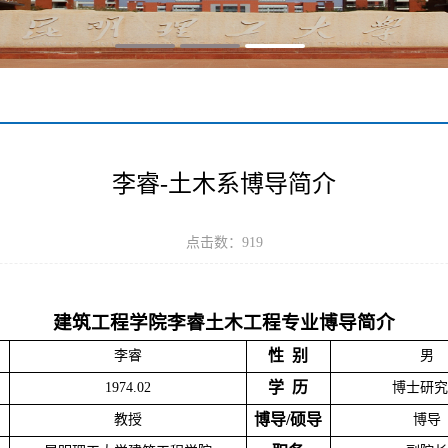
李睿-土木系博导简介
点击数：
919
建筑工程学院
李睿土木工程
专业博导
简介
性
别
李睿
男
学
历
1974.02
博士研究