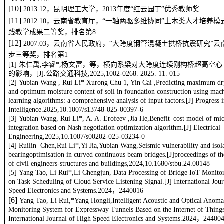
[
9
] 
2014.06，云南省公路学会，“思茅～澜沧公路桥梁抗震技术研究”
等奖，排名第1
[
1
0
] 
2013.12，昆明理工大学，2013年度“红云园丁”优秀教师奖
[
1
1
] 
2012.10，云南省教育厅，“一轴两驱多维协同”土木类人才培养
践教学成果二等奖，排名第8
[
1
2
] 
2007.03，云南省人民政府，“大跨度钢管混凝土拱桥抗震研究”
步三等奖，排名第1
朱仁禹,李睿*,杨文富，等，横向系梁对大跨度连续刚构桥超高空心
的影响，[J].公路交通科技,2025,1002-0268. 2025. 11. 015
Yubian Wang , Rui Li* Xurong Chu 1, Yin Cai ,Predicting maximum dr
and optimum moisture content of soil in foundation construction using mac
learning algorithms: a comprehensive analysis of input factors.[J] Progress in
Intelligence.2025,10.1007/s13748-025-00397-6
Yubian Wang, Rui Li*, A. A. Erofeev ,Jia He,Benefit–cost model of mi
integration based on Nash negotiation optimization algorithm.[J] Electrical
Engineering,2025,10.1007/s00202-025-03234-0
Ruilin Chen,Rui Li*,Yi Jia,Yubian Wang,Seismic vulnerability and isol
bearingoptimisation in curved continuous beam bridges.[J]proceedings of the
of civil engineers-structures and buildings,2024,10.1680/stbu.24.00148
Yang Tao, Li Rui*,Li Chengjun, Data Processing of Bridge IoT Monito
on Task Scheduling of Cloud Service Listening Signal.[J] International Jou
Speed Electronics and Systems.2024，2440016
[
6
] 
Yang Tao, Li Rui,*Yang Hongli,Intelligent Acoustic and Optical Anoma