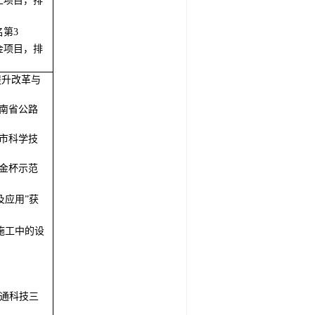
上项目，排
第3
金项目，排
提升改革与
云南省公路
庆市科学技
省金杯示范
及应用”获
推施工中的设