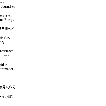
.[J]
4.
way
 Journal of
ce System
 on Energy
波与拱式桥
is flow
2022，
resistance–
r use in
ridge
Information
梁疲劳响应分