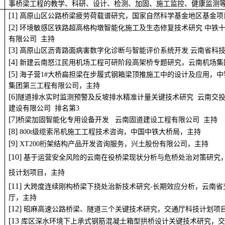
拱桥和
复合材料结构的研究。
2000.12
~
至今
在昆明理工大学建筑工程学院土木系从事教学和科研工
事桥梁工程的教学、科研
、
设计
、检测、加固、施工监控、健康监测
高原山区公路桥梁疲劳荷载谱研究，国家自然科学基金地区基金项
环境敏感区铁路超高格构墩智能化施工及生态修复技术研究 中铁
有限公司 主持
高原山区沥青路面病害数字化诊断与智能评价系统开发 云南省科技
[
4
] 
新建云南怒江民用机场工程可研阶段高架桥专题研究，云南机场集
[
5
] 
海子营1#大桥扁担梁在步履式钢箱梁顶推施工中的设计及应用，中
集团第三工程有限公司，主持
[
6
]
隧道排水实时监测预警及反坡排水精准计量关键技术研究 云南交
建设有限公司 排名第3
[
7
]
桥梁加固智能化专用设备开发 云南固道建设工程有限公司 主持
[
8
] 
800t级缆索吊机施工工程技术咨询，中国中铁大桥局，主持
[
9
] 
XT200桁架结构产品开发咨询服务，兴土股份有限公司，主持
[
1
0
] 
基于运营安全风险的云南在役桥梁现状分析与危桥处治对策研究
技计划项目，主持
[
1
1
] 
大跨度连续刚构桥梁下挠处治新技术研究-长期效应分析，云南省
厅，主持