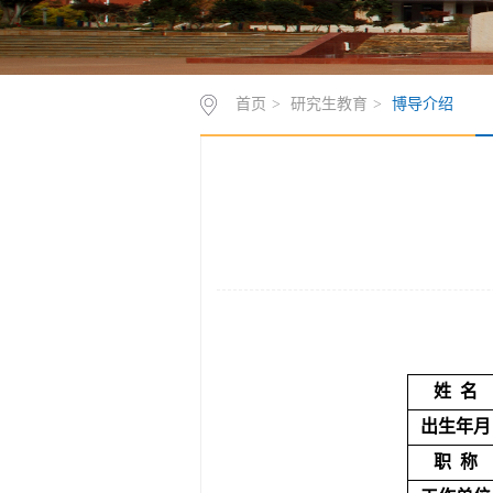
首页
>
研究生教育
>
博导介绍
姓
名
出生年月