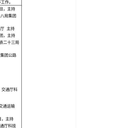
作，主要从
等工作。
目，主持
十八局集团
厅 主持
团，主持
铁二十三局
投集团公路
，交通厅科
交通运输