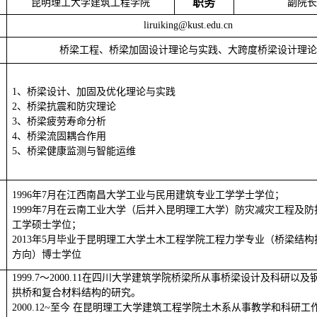
博导
/
硕导
教授
博导
职务
昆明理工大学建筑工程学院
副院长
liruiking@kust.edu.cn
桥梁工程、桥梁加固设计理论与实践、大跨度桥梁设计理论
1
、
桥梁设计、加固及优化理论与实践
2
、
桥梁抗震和防灾理论
3
、
桥梁疲劳寿命分析
4
、
桥梁流固耦合
作用
5
、
桥梁健康监测与智能运维
1996
年
7
月在江西南昌大学
工业与民用建筑专业工学学士学位；
1999
年
7
月在云南工业大学
（后并入昆明理工大学）
防灾减灾工程及防
工学硕士学位；
2013
年
5
月毕业于昆明理工大学土木工程学院工程力学专业（桥梁结构
方向）博士学位
1999.7
～
2000.11
在四川大学建筑学院桥梁所从事桥梁设计及科研以及