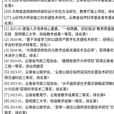
第4
[2
5
] 
山区非规则高墩桥梁抗震设计理论研究，云南省自然科学基金面
名第4
[2
6
] 
大跨度连续刚构桥梁的设计优化方法研究，教育厅面上项目，排名
[2
7
] 
山区特大桥梁施工的关键技术研究，云南省自然科学基金青年基
名第2
2025.03
建强人才培养核心要素，“
一
核两翼，双轮驱动”教育质量
实践
昆明理工大学，校级教学成果一等奖，排名第3
2024.08，“基于深度学习的公路资产数字化关键技术研究”，获得
学会科学技术特等奖，排名11
2024.08，“大跨度拱桥抗风与数字运维关键技术及应用”，获得重
术进步三等奖，排名2
2024.03，云南省市政工程协会，“援细甸滚开大桥项目”获得云南
工程一等奖，突出贡献奖
[
5
] 
2023.07，云南省公路学会，“云南公路在役桥梁风险处置技术研究
得交通科技三等奖，排名第3
[
6
] 
2023.05，云南省市政工程协会，“水平扁担梁在步履式钢箱梁顶
计与应用”获得科学技术二等奖，排名第3
[
7
] 
2023.03，云南省教育厅，云南省教学成果奖二等奖，排名第8
[
8
] 
2022.01，昆明理工大学，校级教学成果一等奖，排名第1