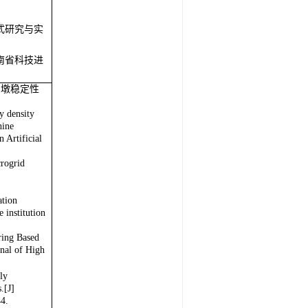
交通科技三
模式研究与实
云南省科技进
 墩稳定性
y density
hine
 Artificial
crogrid
ation
 institution
ring Based
rnal of High
ly