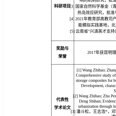
响的机制研究，批
科研项目
[
3
] 
国家自然科学基金（
热岛效应研究，批准
[
4
] 2021
年教育部高教司
能模拟实践基地，北
[5] 
云南省
“
兴滇英才支持
奖励与
2017
年获昆明理
荣誉
[1] 
Wang 
Zhihao
; Zhan
Comprehensive study of 
storage composites for bu
Development, 
charac
S
[2] Wang 
Zhihao
; Zhu 
Pe
代表性
Deng Shihan; Evidence 
urbanization through l
学术论文
[
3] 
潘斗松，王志浩
*
，邓