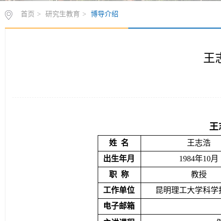
首页
>
研究生教育
>
博导介绍
王
王
姓
名
王志
浩
出生年月
1
984
年
1
0
月
职
称
教授
工作单位
昆明理工大学
科学
电子邮箱