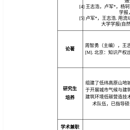
通
[
4
] 
王志浩，卢军
*
，杨轲
学报
[
5
] 
卢军
*
，王志浩
. 
用流
大学学报
(
自
周智勇（主编），王
论著
[M]. 
北京：知识产权
组建了低纬高原山地
研究生
于开展城市气候与建
建筑环境低碳营造技
培养
术队伍，已指导硕
学术兼职