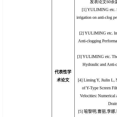
发表论文60余
[1] YULIMING etc. St
irrigation on anti-clog
[2] YULIMING etc. Infl
Anti-clogging Performan
[3] YULIMING etc. The 
Hydraulic and Anti-c
代表性学
术论文
[4] Liming Y, Jiulin L, 
of Y-Type Screen Filt
Velocities: Numerical 
Drai