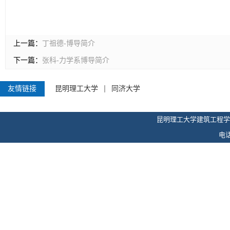
备注：红字部分可根据个人情况进行增减调整，如无可删除该模块。
上一篇：
丁祖德-博导简介
下一篇：
张科-力学系博导简介
友情链接
昆明理工大学
同济大学
昆明理工大学建筑工程学
电话