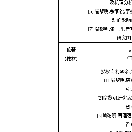
[5] 喻黎明,曹丽,
及机理分析[J]
[6] 喻黎明,余家锐
动的影响[J]
[7] 喻黎明,张玉胜
研究[J]
论著
《
《
（教材）
授权专利60余
[1] 喻黎明
省:C
[2]喻黎明,唐兆
省:
[3]喻黎明,周理