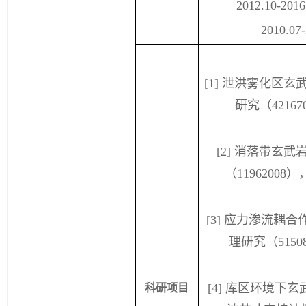
2012.10-201
2010.07
[1]
泄洪雾化区玄
研究（
42167
[2]
消落带玄武
（
11962008
）
[3]
应力渗流耦合
理研究（
5150
[4]
库区环境下玄
科研项目