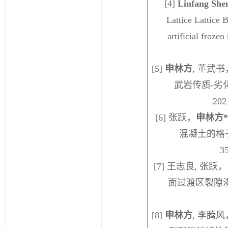
[4]
Linfang She
Lattice Lattice 
artificial frozen
[5]
申林方
,
董武书
武岩传质‐劣
20
2
[6]
张跃，
申林方
*
混凝土的格
3
[7]
王志良
,
张跃，
面过渡区裂隙
[8]
申林方
,
李腾风