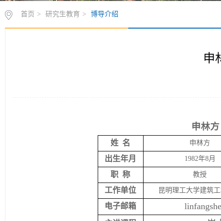
首页
>
研究生教育
>
博导介绍
申
申林方
姓
名
申林方
出生年月
1982
年
8
月
职
称
教授
工作单位
昆明理工大学建筑工
linfangs
电子邮箱