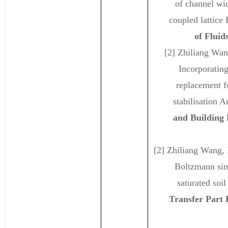
of channel wid
coupled lattice
of Fluid
[2] Zhiliang Wa
Incorporating
replacement f
stabilisation 
and Building 
[2] Zhiliang Wang,
Boltzmann sim
saturated soi
Transfer Part