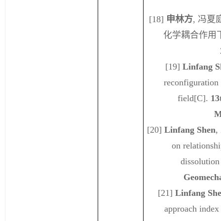
[18]
申林方
,
冯夏
化学耦合作用
[19]
Linfang S
reconfiguration
field[
C
].
13
M
[20]
Linfang S
hen
,
on
r
elationsh
d
issolutio
Geomecha
[21]
Linfang
Sh
approach index 