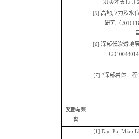
滇英才支持计
[5]
高地应力及水
研究（
2016F
[6]
深部低渗透地
（
2010048014
[7]
“深部岩体工程
奖励与荣
誉
[1] Dan Pu, Miao L