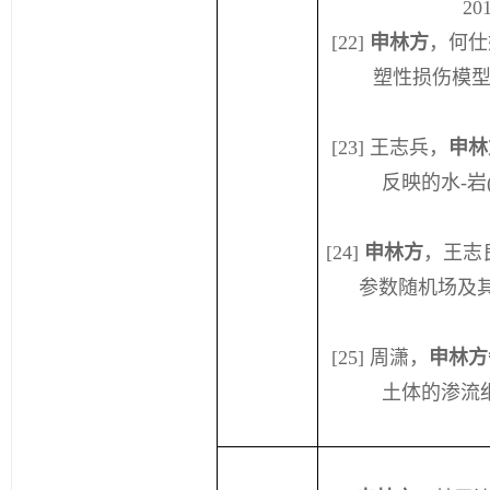
20
[22]
申林方
，何仕
塑性损伤模
[23]
王志兵，
申林
反映的水
-
岩
[24]
申林方
，王志
参数随机场及
[25]
周潇
，
申林方
土体的渗流