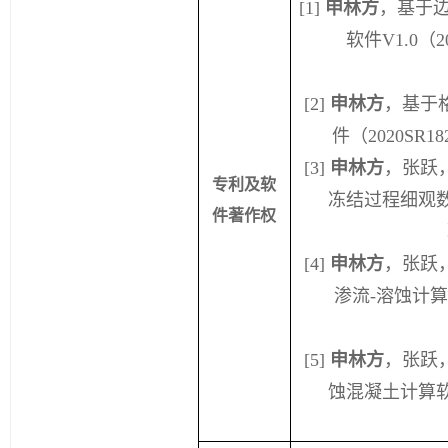
[1]
申林方
，基于
软件
V1.0
（
2
[2]
申林方
，基于
件（
202
0
SR
18
[3]
申林方
，张跃
专利及软
冻结过程细观
件著作权
[4]
申林方
，张跃
渗流
-
溶蚀计
[5]
申林方
，张跃
蚀混凝土计算