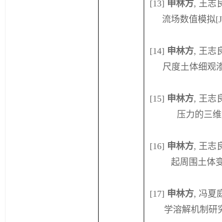
[13]
申林方
,
王志
流场数值模拟
[J
[14]
申林方
,
王志
尺度土体细观
[15]
申林方
,
王志
压力的三维
[16]
申林方
,
王志
起周围土体
[17]
申林方
,
冯夏
学溶解机制研