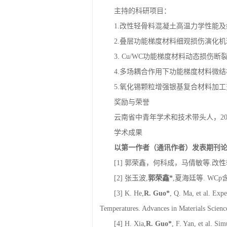
7.昆明理工大学学报（自科版）编委
科研项目
主持的科研项目：
1.改性轻骨料混凝土高温力学性能及细观
2.叠层功能梯度材料细观损伤演化机理实验
3. Cu/WC功能梯度材料动态损伤断裂
4.多场耦合作用下功能梯度材料微结构
5.氧化锡颗粒增强银基复合材料加工变
奖励与荣誉
云南省中青年学术和技术带头人，20
学术成果
以第一作者（通讯作者）发表期刊
[1] 郭荣鑫，何科成，马倩敏等.改性轻骨
[2] 张玉波,
郭荣鑫
*
,夏海廷等. WCp
[3] K. He,
R. Guo*
, Q. Ma, et al. Exp