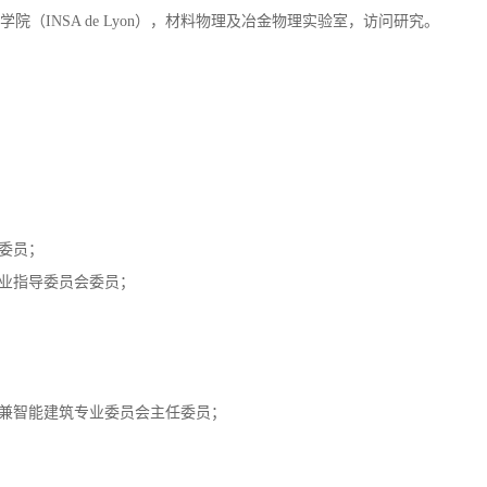
建筑工程学院，讲师、副教授、教授、博士生导师，院长；
应用科技学院（INSA de Lyon），材料物理及冶金物理实验室，访问研究。
会委员；
专业指导委员会委员；
长兼智能建筑专业委员会主任委员；