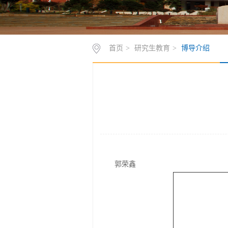
首页
>
研究生教育
>
博导介绍
郭荣鑫