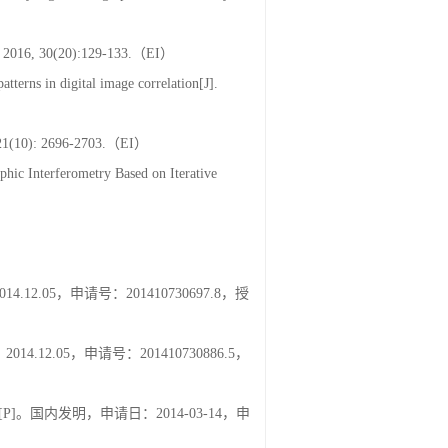
late by digital holographic interferometry.
0(20):129-133.（EI）
atterns in digital image correlation[J].
 2696-2703.（EI）
phic Interferometry Based on Iterative
05，申请号：201410730697.8，授
.05，申请号：201410730886.5，